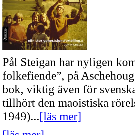
Pål Steigan har nyligen kom
folkefiende”, på Aschehougs
bok, viktig även för svenska
tillhört den maoistiska röre
1949)...
[läs mer]
[läs mer]